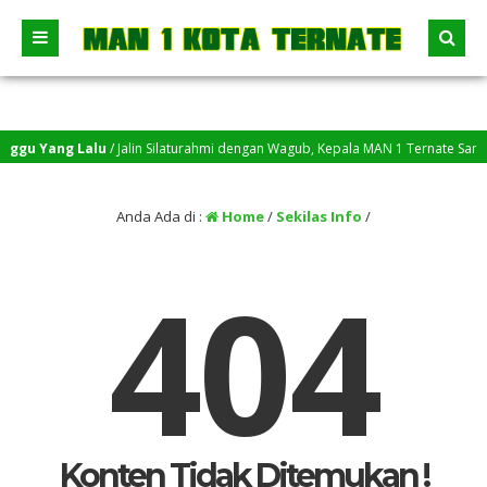
nggu Yang Lalu
/ Jalin Silaturahmi dengan Wagub, Kepala MAN 1 Ternate Sampa
Anda Ada di :
Home
/
Sekilas Info
/
404
Konten Tidak Ditemukan !