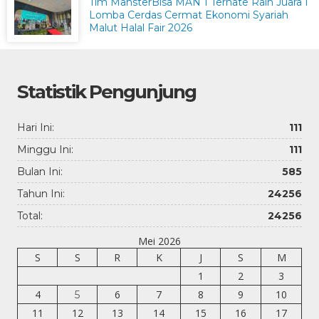
Tim MansterBisa MAN 1 Ternate Raih Juara I
Lomba Cerdas Cermat Ekonomi Syariah
Malut Halal Fair 2026
Statistik Pengunjung
Hari Ini:
111
Minggu Ini:
111
Bulan Ini:
585
Tahun Ini:
24256
Total:
24256
Mei 2026
S
S
R
K
J
S
M
1
2
3
4
6
7
8
9
10
5
11
12
13
14
15
16
17