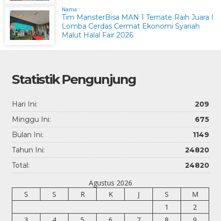
Nama :
Tim MansterBisa MAN 1 Ternate Raih Juara I
Lomba Cerdas Cermat Ekonomi Syariah
Malut Halal Fair 2026
Statistik Pengunjung
Hari Ini:
209
Minggu Ini:
675
Bulan Ini:
1149
Tahun Ini:
24820
Total:
24820
Agustus 2026
S
S
R
K
J
S
M
1
2
3
4
5
6
7
8
9