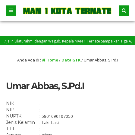
 Jalin Silaturahmi dengan Wagub, Kepala MAN 1 Ternate Sampaikan Tiga Agenda 
 MATAMUDA MANSTER 2026, Tumbuhkan Cinta Belajar dan Karakter Siswa Madr
Anda Ada di :
Home
/
Data GTK
/
Umar Abbas, S.Pd.I
Umar Abbas, S.Pd.I
NIK
:
NIP
:
NUPTK
: 5801690107050
Jenis Kelamin
: Laki-Laki
T.T.L
: