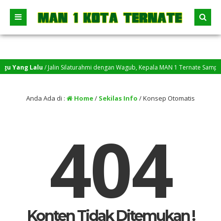
gu Yang Lalu
/ Jalin Silaturahmi dengan Wagub, Kepala MAN 1 Ternate Sampaik
gu Yang Lalu
/ MATAMUDA MANSTER 2026, Tumbuhkan Cinta Belajar dan Karak
Anda Ada di :
Home
/
Sekilas Info
/
Konsep Otomatis
404
Konten Tidak Ditemukan !