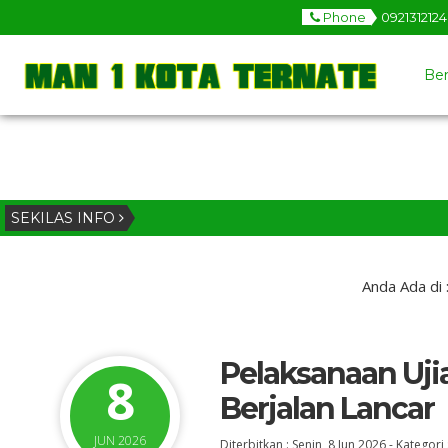
Phone
092131212
Be
SEKILAS INFO
Anda Ada di 
Pelaksanaan Uji
8
Berjalan Lancar
JUN 2026
Diterbitkan :
Senin, 8 Jun 2026
-
Kategori 