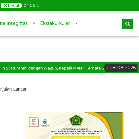
Local
04
:
06
16
na Integritas
Ekstakulikuler
08-08-2026
i dengan Wagub, Kepala MAN 1 Ternate Sampaikan Tiga Agenda Prioritas
rjalan Lancar