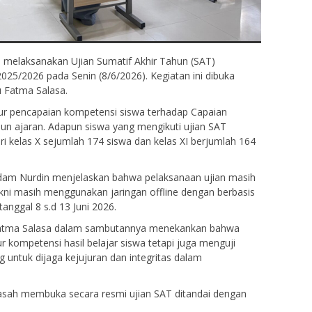
melaksanakan Ujian Sumatif Akhir Tahun (SAT)
25/2026 pada Senin (8/6/2026). Kegiatan ini dibuka
u Fatma Salasa.
ur pencapaian kompetensi siswa terhadap Capaian
un ajaran. Adapun siswa yang mengikuti ujian SAT
ari kelas X sejumlah 174 siswa dan kelas XI berjumlah 164
Adam Nurdin menjelaskan bahwa pelaksanaan ujian masih
ni masih menggunakan jaringan offline dengan berbasis
anggal 8 s.d 13 Juni 2026.
Nurdiana A. Rahman, S.Pd
Fatma Salasa dalam sambutannya menekankan bahwa
r kompetensi hasil belajar siswa tetapi juga menguji
NIK
g untuk dijaga kejujuran dan integritas dalam
NIP
uru Honor
STAT
Guru H
atematika
GTK
Guru F
sah membuka secara resmi ujian SAT ditandai dengan