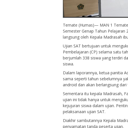
Ternate (Humas)— MAN 1 Ternate 
Semester Genap Tahun Pelajaran 20
langsung oleh Kepala Madrasah ib
Ujian SAT bertujuan untuk menguk
Pembelajaran (CP) selama satu tah
berjumlah 338 siswa yang terdiri d
siswa.
Dalam laporannya, ketua panitia 
sama seperti tahun sebelumnya yak
android dan akan berlangsung dari t
Wiwin Haruna, S.Pd
Sementara itu kepala Madrasah, 
ujian ini tidak hanya untuk menguku
NIK
kejujuran siswa dalam ujian. Pentin
NIP
pelaksanaan ujian SAT.
PNS
STAT
G
Guru Biologi
GTK
Guru M
Diakhir sambutannya Kepala Madra
penyamatan tanda peserta ujian.