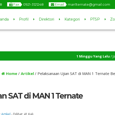
48
Fax
0921-3121248
Email
man1ternate@gmail.com
randa
Profil
Direktori
Kategori
PTSP
Zo
1 Minggu Yang Lalu
/ Jalin Silaturahm
:
Home
/
Artikel
/
Pelaksanaan Ujian SAT di MAN 1 Ternate Be
an SAT di MAN 1 Ternate
:
Artikel
- Dilihat: 41 Kali